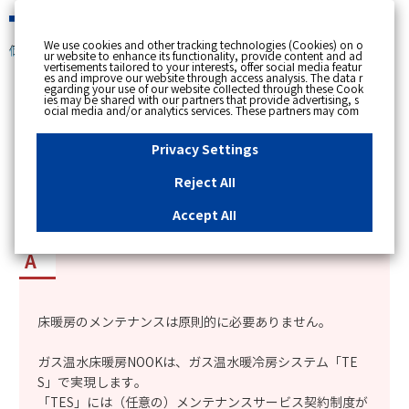
緊急時
We use cookies and other tracking technologies (Cookies) on o
個人のお客さま
ur website to enhance its functionality, provide content and ad
vertisements tailored to your interests, offer social media featur
es and improve our website through access analysis. The data r
[ トップへ戻る ]
egarding your use of our website collected through these Cook
ies may be shared with our partners that provide advertising, s
ocial media and/or analytics services. These partners may com
カテゴリー表示
bine the data shared by us with other data that you have provi
ded to them or that they have collected from your use of their s
No : 1944
更新日時 : 2024/01/11 17:50
ervices or other websites to analyse and optimise advertisemen
Privacy Settings
ts delivered to you by businesses other than us on the internet.
If you wish to reject the use of all Cookies except for Strictly Nec
essary Cookies, please click "Reject All". If you agree to the use
Reject All
of all Cookies, please click "Accept All". To select your preferen
床暖房のメンテナンスは必要か知りたい。
ces for each purpose, please click
"Privacy Settings"
button. Yo
u can change your consent or rejection settings at any time by c
Accept All
licking the
"Privacy Settings"
button on this banner or through y
our browser's "Settings". For more information regarding the pr
ocessing of personal information including Cookies on our web
site, please refer to the link below.
Cookies Details
Privacy Polic
y
床暖房のメンテナンスは原則的に必要ありません。
ガス温水床暖房NOOKは、ガス温水暖冷房システム「TE
S」で実現します。
「TES」には（任意の）メンテナンスサービス契約制度が