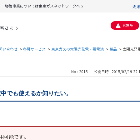
導管事業については東京ガスネットワークへ
緊急時
客さま
問い合わせ
>
各種サービス
>
東京ガスの太陽光発電・蓄電池
>
製品
>
太陽光発
No : 2015
公開日時 : 2015/02/19 22:
電中でも使えるか知りたい。
用可能です。