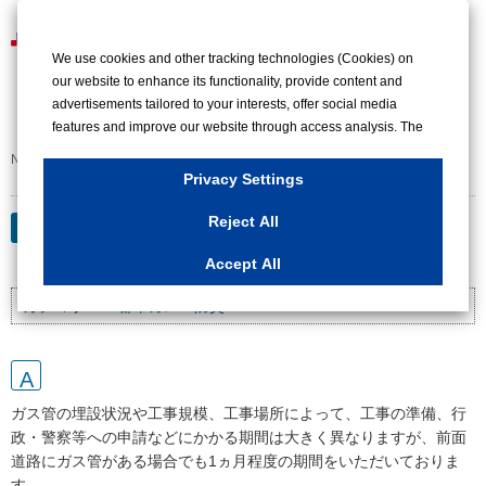
メ
緊急時
We use cookies and other tracking technologies (Cookies) on
ニ
our website to enhance its functionality, provide content and
ュ
advertisements tailored to your interests, offer social media
ー
カテゴリー表示
features and improve our website through access analysis. The
data regarding your use of our website collected through these
No : 2074
更新日時 : 2022/03/23 15:59
Cookies may be shared with our partners that provide
Privacy Settings
advertising, social media and/or analytics services. These
partners may combine the data shared by us with other data that
Reject All
プロパンガスから都市ガスに変える場合、
you have provided to them or that they have collected from your
申込をしてからの期間を知りたい。
Accept All
use of their services or other websites to analyse and optimise
advertisements delivered to you by businesses other than us on
カテゴリー：
都市ガス・防災
the internet. If you wish to reject the use of all Cookies except for
Strictly Necessary Cookies, please click "Reject All". If you agree
to the use of all Cookies, please click "Accept All". To select your
preferences for each purpose, please click
"Privacy Settings"
button. You can change your consent or rejection settings at any
ガス管の埋設状況や工事規模、工事場所によって、工事の準備、行
time by clicking the
"Privacy Settings"
button on this banner or
政・警察等への申請などにかかる期間は大きく異なりますが、前面
through your browser's "Settings".
道路にガス管がある場合でも1ヵ月程度の期間をいただいておりま
For more information regarding the processing of personal
す。