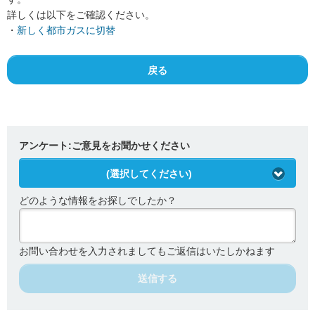
information including Cookies on our website, please refer to the
詳しくは以下をご確認ください。
・
新しく都市ガスに切替
Cookies Details
Privacy Policy
戻る
アンケート:ご意見をお聞かせください
(選択してください)
どのような情報をお探しでしたか？
お問い合わせを入力されましてもご返信はいたしかねます
送信する