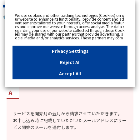
緊急時
We use cookies and other tracking technologies (Cookies) on o
個人のお客さま
ur website to enhance its functionality, provide content and ad
vertisements tailored to your interests, offer social media featur
es and improve our website through access analysis. The data r
[ トップへ戻る ]
egarding your use of our website collected through these Cook
ies may be shared with our partners that provide advertising, s
ocial media and/or analytics services. These partners may com
カテゴリー表示
bine the data shared by us with other data that you have provi
ded to them or that they have collected from your use of their s
No : 2120
更新日時 : 2024/10/08 19:57
ervices or other websites to analyse and optimise advertisemen
Privacy Settings
ts delivered to you by businesses other than us on the internet.
If you wish to reject the use of all Cookies except for Strictly Nec
essary Cookies, please click "Reject All". If you agree to the use
Reject All
of all Cookies, please click "Accept All". To select your preferen
「マイツーホー」のサービスの開始と、請求はい
ces for each purpose, please click
"Privacy Settings"
button. Yo
u can change your consent or rejection settings at any time by c
つから始まるか知りたい。
Accept All
licking the
"Privacy Settings"
button on this banner or through y
our browser's "Settings". For more information regarding the pr
ocessing of personal information including Cookies on our web
site, please refer to the link below.
Cookies Details
Privacy Polic
y
サービスを開始月の翌月から請求させていただきます。
お申し込み時に記載していただいたメールアドレスにサー
ビス開始のメールを送付します。