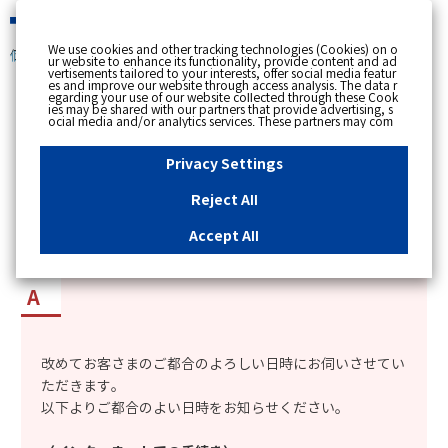
緊急時
We use cookies and other tracking technologies (Cookies) on o
個人のお客さま
ur website to enhance its functionality, provide content and ad
vertisements tailored to your interests, offer social media featur
es and improve our website through access analysis. The data r
[ トップへ戻る ]
egarding your use of our website collected through these Cook
ies may be shared with our partners that provide advertising, s
ocial media and/or analytics services. These partners may com
カテゴリー表示
bine the data shared by us with other data that you have provi
ded to them or that they have collected from your use of their s
No : 2136
更新日時 : 2025/11/20 18:41
ervices or other websites to analyse and optimise advertisemen
Privacy Settings
ts delivered to you by businesses other than us on the internet.
If you wish to reject the use of all Cookies except for Strictly Nec
essary Cookies, please click "Reject All". If you agree to the use
Reject All
of all Cookies, please click "Accept All". To select your preferen
「ガス設備定期保安点検」の不在票が入っていた
ces for each purpose, please click
"Privacy Settings"
button. Yo
u can change your consent or rejection settings at any time by c
が、どうすれば良いか知りたい。
Accept All
licking the
"Privacy Settings"
button on this banner or through y
our browser's "Settings". For more information regarding the pr
ocessing of personal information including Cookies on our web
site, please refer to the link below.
Cookies Details
Privacy Polic
y
改めてお客さまのご都合のよろしい日時にお伺いさせてい
ただきます。
以下よりご都合のよい日時をお知らせください。