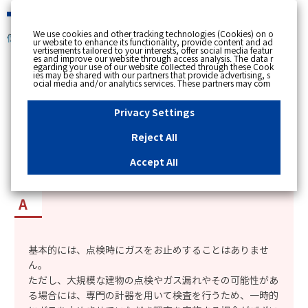
緊急時
We use cookies and other tracking technologies (Cookies) on o
個人のお客さま
ur website to enhance its functionality, provide content and ad
vertisements tailored to your interests, offer social media featur
es and improve our website through access analysis. The data r
[ トップへ戻る ]
egarding your use of our website collected through these Cook
ies may be shared with our partners that provide advertising, s
ocial media and/or analytics services. These partners may com
カテゴリー表示
bine the data shared by us with other data that you have provi
ded to them or that they have collected from your use of their s
No : 2141
更新日時 : 2024/01/19 10:22
ervices or other websites to analyse and optimise advertisemen
Privacy Settings
ts delivered to you by businesses other than us on the internet.
If you wish to reject the use of all Cookies except for Strictly Nec
essary Cookies, please click "Reject All". If you agree to the use
Reject All
of all Cookies, please click "Accept All". To select your preferen
「ガス設備定期保安点検」の点検時はガスを止め
ces for each purpose, please click
"Privacy Settings"
button. Yo
u can change your consent or rejection settings at any time by c
るのか知りたい。
Accept All
licking the
"Privacy Settings"
button on this banner or through y
our browser's "Settings". For more information regarding the pr
ocessing of personal information including Cookies on our web
site, please refer to the link below.
Cookies Details
Privacy Polic
y
基本的には、点検時にガスをお止めすることはありませ
ん。
ただし、大規模な建物の点検やガス漏れやその可能性があ
る場合には、専門の計器を用いて検査を行うため、一時的