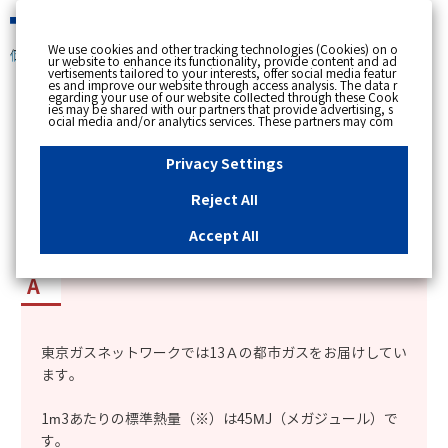
緊急時
We use cookies and other tracking technologies (Cookies) on o
個人のお客さま
ur website to enhance its functionality, provide content and ad
vertisements tailored to your interests, offer social media featur
es and improve our website through access analysis. The data r
[ トップへ戻る ]
egarding your use of our website collected through these Cook
ies may be shared with our partners that provide advertising, s
ocial media and/or analytics services. These partners may com
カテゴリー表示
bine the data shared by us with other data that you have provi
ded to them or that they have collected from your use of their s
No : 2193
公開日時 : 2022/04/01 00:00
ervices or other websites to analyse and optimise advertisemen
Privacy Settings
ts delivered to you by businesses other than us on the internet.
If you wish to reject the use of all Cookies except for Strictly Nec
essary Cookies, please click "Reject All". If you agree to the use
Reject All
of all Cookies, please click "Accept All". To select your preferen
都市ガスの熱量や組成などについて知りたい。
ces for each purpose, please click
"Privacy Settings"
button. Yo
u can change your consent or rejection settings at any time by c
Accept All
licking the
"Privacy Settings"
button on this banner or through y
our browser's "Settings". For more information regarding the pr
ocessing of personal information including Cookies on our web
site, please refer to the link below.
Cookies Details
Privacy Polic
y
東京ガスネットワークでは13Ａの都市ガスをお届けしてい
ます。
1m3あたりの標準熱量（※）は45MJ（メガジュール）で
す。