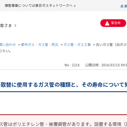
導管事業については東京ガスネットワークへ
緊急時
客さま
問い合わせ
>
都市ガス・ガス管・防災
>
ガス管・ガス工事
>
古いガス管（白ガス
りたい。
No : 2216
公開日時 : 2016/03/15 09:
の取替に使用するガス管の種類と、その寿命について
ス管はポリエチレン管・被覆鋼管があります。設置する環境（