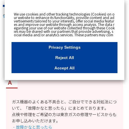
緊急時
We use cookies and other tracking technologies (Cookies) on o
個人のお客さま
ur website to enhance its functionality, provide content and ad
vertisements tailored to your interests, offer social media featur
es and improve our website through access analysis. The data r
[ トップへ戻る ]
egarding your use of our website collected through these Cook
ies may be shared with our partners that provide advertising, s
ocial media and/or analytics services. These partners may com
カテゴリー表示
bine the data shared by us with other data that you have provi
ded to them or that they have collected from your use of their s
No : 2238
更新日時 : 2021/03/15 09:56
ervices or other websites to analyse and optimise advertisemen
Privacy Settings
ts delivered to you by businesses other than us on the internet.
If you wish to reject the use of all Cookies except for Strictly Nec
essary Cookies, please click "Reject All". If you agree to the use
Reject All
of all Cookies, please click "Accept All". To select your preferen
ces for each purpose, please click
"Privacy Settings"
button. Yo
ガス機器の調子がおかしい。
u can change your consent or rejection settings at any time by c
Accept All
licking the
"Privacy Settings"
button on this banner or through y
our browser's "Settings". For more information regarding the pr
ocessing of personal information including Cookies on our web
site, please refer to the link below.
Cookies Details
Privacy Polic
y
ガス機器のよくある不具合と、ご自分でできる対処法につ
いて、「故障かなと思ったら」にまとめております。
点検や修理をご希望の方は東京ガスの修理サービスからも
お申し込みいただけます。
・故障かなと思ったら