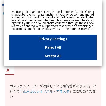
緊急時
We use cookies and other tracking technologies (Cookies) on o
個人のお客さま
ur website to enhance its functionality, provide content and ad
vertisements tailored to your interests, offer social media featur
es and improve our website through access analysis. The data r
[ トップへ戻る ]
egarding your use of our website collected through these Cook
ies may be shared with our partners that provide advertising, s
ocial media and/or analytics services. These partners may com
カテゴリー表示
bine the data shared by us with other data that you have provi
ded to them or that they have collected from your use of their s
No : 2294
更新日時 : 2017/10/24 17:38
ervices or other websites to analyse and optimise advertisemen
Privacy Settings
ts delivered to you by businesses other than us on the internet.
If you wish to reject the use of all Cookies except for Strictly Nec
essary Cookies, please click "Reject All". If you agree to the use
Reject All
of all Cookies, please click "Accept All". To select your preferen
ガスファンヒーターのフィルターを掃除したが、
ces for each purpose, please click
"Privacy Settings"
button. Yo
u can change your consent or rejection settings at any time by c
フィルターサインがついたままだ。
Accept All
licking the
"Privacy Settings"
button on this banner or through y
our browser's "Settings". For more information regarding the pr
ocessing of personal information including Cookies on our web
site, please refer to the link below.
Cookies Details
Privacy Polic
y
ガスファンヒーターが故障している可能性があります。お
近くの
「東京ガスライフバル・エネスタ」
にご相談くださ
い。