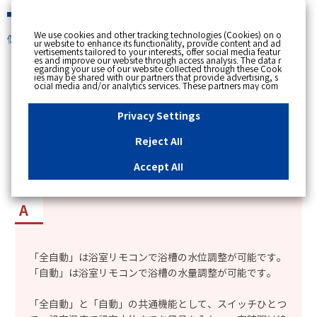
緊急時
We use cookies and other tracking technologies (Cookies) on o
個人のお客さま
ur website to enhance its functionality, provide content and ad
vertisements tailored to your interests, offer social media featur
es and improve our website through access analysis. The data r
[ トップへ戻る ]
egarding your use of our website collected through these Cook
ies may be shared with our partners that provide advertising, s
ocial media and/or analytics services. These partners may com
カテゴリー表示
bine the data shared by us with other data that you have provi
ded to them or that they have collected from your use of their s
No : 2313
更新日時 : 2018/12/28 16:29
ervices or other websites to analyse and optimise advertisemen
Privacy Settings
ts delivered to you by businesses other than us on the internet.
If you wish to reject the use of all Cookies except for Strictly Nec
essary Cookies, please click "Reject All". If you agree to the use
Reject All
of all Cookies, please click "Accept All". To select your preferen
風呂給湯器の「全自動」と「自動」の違いは何か
ces for each purpose, please click
"Privacy Settings"
button. Yo
u can change your consent or rejection settings at any time by c
知りたい。
Accept All
licking the
"Privacy Settings"
button on this banner or through y
our browser's "Settings". For more information regarding the pr
ocessing of personal information including Cookies on our web
site, please refer to the link below.
Cookies Details
Privacy Polic
y
「全自動」は浴室リモコンで浴槽の水位調整が可能です。
「自動」は浴室リモコンで浴槽の水量調整が可能です。
「全自動」と「自動」の共通機能として、スイッチひとつ