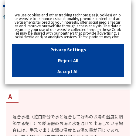
緊急時
We use cookies and other tracking technologies (Cookies) on o
個人のお客さま
ur website to enhance its functionality, provide content and ad
vertisements tailored to your interests, offer social media featur
es and improve our website through access analysis. The data r
[ トップへ戻る ]
egarding your use of our website collected through these Cook
ies may be shared with our partners that provide advertising, s
ocial media and/or analytics services. These partners may com
カテゴリー表示
bine the data shared by us with other data that you have provi
ded to them or that they have collected from your use of their s
No : 2319
更新日時 : 2017/10/23 18:43
ervices or other websites to analyse and optimise advertisemen
Privacy Settings
ts delivered to you by businesses other than us on the internet.
If you wish to reject the use of all Cookies except for Strictly Nec
essary Cookies, please click "Reject All". If you agree to the use
Reject All
of all Cookies, please click "Accept All". To select your preferen
給湯器リモコンで温度を調節する場合と蛇口で温
ces for each purpose, please click
"Privacy Settings"
button. Yo
u can change your consent or rejection settings at any time by c
度を調節する場合では、どちらがガスを節約でき
Accept All
licking the
"Privacy Settings"
button on this banner or through y
るか知りたい。
our browser's "Settings". For more information regarding the pr
ocessing of personal information including Cookies on our web
site, please refer to the link below.
Cookies Details
Privacy Polic
y
混合水栓（蛇口部分で水と混合して好みのお湯の温度に調
節する蛇口）で給湯器のお湯と水を混ぜて出湯している場
合には、手元で出すお湯の温度とお湯の量が同じであれ