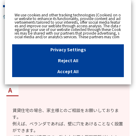
緊急時
We use cookies and other tracking technologies (Cookies) on o
個人のお客さま
ur website to enhance its functionality, provide content and ad
vertisements tailored to your interests, offer social media featur
es and improve our website through access analysis. The data r
[ トップへ戻る ]
egarding your use of our website collected through these Cook
ies may be shared with our partners that provide advertising, s
ocial media and/or analytics services. These partners may com
カテゴリー表示
bine the data shared by us with other data that you have provi
ded to them or that they have collected from your use of their s
No : 2326
公開日時 : 2017/04/01 09:00
ervices or other websites to analyse and optimise advertisemen
Privacy Settings
ts delivered to you by businesses other than us on the internet.
If you wish to reject the use of all Cookies except for Strictly Nec
essary Cookies, please click "Reject All". If you agree to the use
Reject All
of all Cookies, please click "Accept All". To select your preferen
衣類乾燥機（乾太くん）は賃貸住宅にも取り付け
ces for each purpose, please click
"Privacy Settings"
button. Yo
u can change your consent or rejection settings at any time by c
可能か知りたい。
Accept All
licking the
"Privacy Settings"
button on this banner or through y
our browser's "Settings". For more information regarding the pr
ocessing of personal information including Cookies on our web
site, please refer to the link below.
Cookies Details
Privacy Polic
y
賃貸住宅の場合、家主様とのご相談をお願いしておりま
す。
例えば、ベランダであれば、壁に穴をあけることなく設置
ができます。