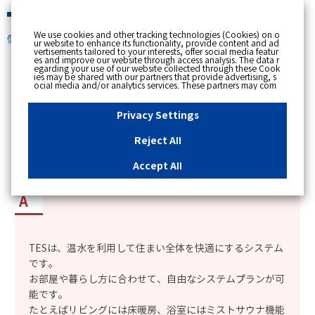
緊急時
We use cookies and other tracking technologies (Cookies) on o
個人のお客さま
ur website to enhance its functionality, provide content and ad
vertisements tailored to your interests, offer social media featur
es and improve our website through access analysis. The data r
[ トップへ戻る ]
egarding your use of our website collected through these Cook
ies may be shared with our partners that provide advertising, s
ocial media and/or analytics services. These partners may com
カテゴリー表示
bine the data shared by us with other data that you have provi
ded to them or that they have collected from your use of their s
No : 2343
更新日時 : 2017/10/20 21:56
ervices or other websites to analyse and optimise advertisemen
Privacy Settings
ts delivered to you by businesses other than us on the internet.
If you wish to reject the use of all Cookies except for Strictly Nec
essary Cookies, please click "Reject All". If you agree to the use
Reject All
of all Cookies, please click "Accept All". To select your preferen
TESとは、どのようなシステムか知りたい。
ces for each purpose, please click
"Privacy Settings"
button. Yo
u can change your consent or rejection settings at any time by c
Accept All
licking the
"Privacy Settings"
button on this banner or through y
our browser's "Settings". For more information regarding the pr
ocessing of personal information including Cookies on our web
site, please refer to the link below.
Cookies Details
Privacy Polic
y
TESは、温水を利用して住まい全体を快適にするシステム
です。
お部屋や暮らし方に合わせて、自由なシステムプランが可
能です。
たとえばリビングには床暖房、浴室にはミストサウナ機能