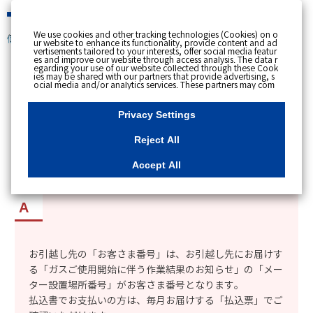
緊急時
We use cookies and other tracking technologies (Cookies) on o
個人のお客さま
ur website to enhance its functionality, provide content and ad
vertisements tailored to your interests, offer social media featur
es and improve our website through access analysis. The data r
[ トップへ戻る ]
egarding your use of our website collected through these Cook
ies may be shared with our partners that provide advertising, s
ocial media and/or analytics services. These partners may com
カテゴリー表示
bine the data shared by us with other data that you have provi
ded to them or that they have collected from your use of their s
No : 2437
更新日時 : 2025/03/18 10:39
ervices or other websites to analyse and optimise advertisemen
Privacy Settings
ts delivered to you by businesses other than us on the internet.
If you wish to reject the use of all Cookies except for Strictly Nec
essary Cookies, please click "Reject All". If you agree to the use
Reject All
of all Cookies, please click "Accept All". To select your preferen
引越し後の住所の新しい「お客さま番号」を知り
ces for each purpose, please click
"Privacy Settings"
button. Yo
u can change your consent or rejection settings at any time by c
たい。
Accept All
licking the
"Privacy Settings"
button on this banner or through y
our browser's "Settings". For more information regarding the pr
ocessing of personal information including Cookies on our web
site, please refer to the link below.
Cookies Details
Privacy Polic
y
お引越し先の「お客さま番号」は、お引越し先にお届けす
る「ガスご使用開始に伴う作業結果のお知らせ」の「メー
ター設置場所番号」がお客さま番号となります。
払込書でお支払いの方は、毎月お届けする「払込票」でご