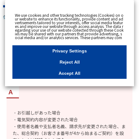
緊急時
We use cookies and other tracking technologies (Cookies) on o
個人のお客さま
ur website to enhance its functionality, provide content and ad
vertisements tailored to your interests, offer social media featur
es and improve our website through access analysis. The data r
[ トップへ戻る ]
egarding your use of our website collected through these Cook
ies may be shared with our partners that provide advertising, s
ocial media and/or analytics services. These partners may com
カテゴリー表示
bine the data shared by us with other data that you have provi
ded to them or that they have collected from your use of their s
No : 5236
更新日時 : 2023/12/07 11:19
ervices or other websites to analyse and optimise advertisemen
Privacy Settings
ts delivered to you by businesses other than us on the internet.
If you wish to reject the use of all Cookies except for Strictly Nec
essary Cookies, please click "Reject All". If you agree to the use
Reject All
of all Cookies, please click "Accept All". To select your preferen
myTOKYOGASのガス・電気の料金や使用量が更
ces for each purpose, please click
"Privacy Settings"
button. Yo
u can change your consent or rejection settings at any time by c
新されなくなったのはなぜか知りたい。
Accept All
licking the
"Privacy Settings"
button on this banner or through y
our browser's "Settings". For more information regarding the pr
ocessing of personal information including Cookies on our web
site, please refer to the link below.
Cookies Details
Privacy Polic
y
・お引越しがあった場合
・電気契約内容が変更された場合
・使用者名義や支払者名義、請求先が変更された場合、ま
た、総合契約（お客さま番号が4から始まるご契約）を設