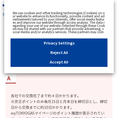
緊急時
We use cookies and other tracking technologies (Cookies) on o
個人のお客さま
ur website to enhance its functionality, provide content and ad
vertisements tailored to your interests, offer social media featur
es and improve our website through access analysis. The data r
[ トップへ戻る ]
egarding your use of our website collected through these Cook
ies may be shared with our partners that provide advertising, s
ocial media and/or analytics services. These partners may com
カテゴリー表示
bine the data shared by us with other data that you have provi
ded to them or that they have collected from your use of their s
No : 5691
更新日時 : 2026/03/02 12:41
ervices or other websites to analyse and optimise advertisemen
Privacy Settings
ts delivered to you by businesses other than us on the internet.
If you wish to reject the use of all Cookies except for Strictly Nec
essary Cookies, please click "Reject All". If you agree to the use
Reject All
of all Cookies, please click "Accept All". To select your preferen
パッチョポイントを他のポイントに交換したが反
ces for each purpose, please click
"Privacy Settings"
button. Yo
u can change your consent or rejection settings at any time by c
映されない。
Accept All
licking the
"Privacy Settings"
button on this banner or through y
our browser's "Settings". For more information regarding the pr
ocessing of personal information including Cookies on our web
site, please refer to the link below.
Cookies Details
Privacy Polic
y
各社での交換完了まで約４日かかります。
※京王ポイントのみ毎月15日と月末日を締切日とし、締切
日から交換までに約10日かかります。
myTOKYOGASマイページのポイント履歴が表示されてい