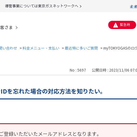
導管事業については東京ガスネットワークへ
緊急時
客さま
問い合わせ
>
料金メニュー・支払い
>
最近特に多いご質問
>
myTOKYOGASの
No : 5697
公開日時 : 2023/11/06 07:
インIDを忘れた場合の対応方法を知りたい。
にご登録いただいたメールアドレスとなります。