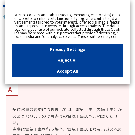
緊急時
We use cookies and other tracking technologies (Cookies) on o
個人のお客さま
ur website to enhance its functionality, provide content and ad
vertisements tailored to your interests, offer social media featur
es and improve our website through access analysis. The data r
[ トップへ戻る ]
egarding your use of our website collected through these Cook
ies may be shared with our partners that provide advertising, s
ocial media and/or analytics services. These partners may com
カテゴリー表示
bine the data shared by us with other data that you have provi
ded to them or that they have collected from your use of their s
No : 8691
更新日時 : 2023/03/01 16:48
ervices or other websites to analyse and optimise advertisemen
Privacy Settings
ts delivered to you by businesses other than us on the internet.
If you wish to reject the use of all Cookies except for Strictly Nec
essary Cookies, please click "Reject All". If you agree to the use
Reject All
of all Cookies, please click "Accept All". To select your preferen
kVA契約からの契約容量の増量、または減量はで
ces for each purpose, please click
"Privacy Settings"
button. Yo
u can change your consent or rejection settings at any time by c
きますか？
Accept All
licking the
"Privacy Settings"
button on this banner or through y
our browser's "Settings". For more information regarding the pr
ocessing of personal information including Cookies on our web
site, please refer to the link below.
Cookies Details
Privacy Polic
y
契約容量の変更につきましては、電気工事（内線工事）が
必要となりますので最寄りの電気工事店へご相談くださ
い。
実際に電気工事を行う場合、電気工事店より東京ガスへの