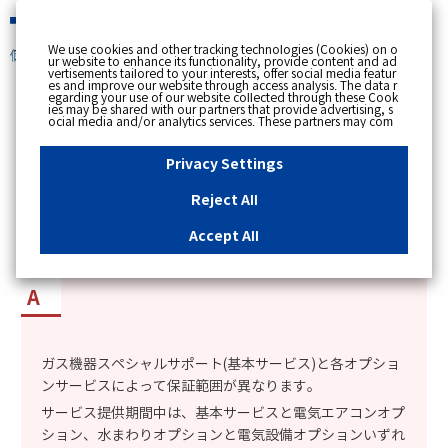
緊急時
We use cookies and other tracking technologies (Cookies) on o
個人のお客さま
ur website to enhance its functionality, provide content and ad
vertisements tailored to your interests, offer social media featur
es and improve our website through access analysis. The data r
[ トップへ戻る ]
egarding your use of our website collected through these Cook
ies may be shared with our partners that provide advertising, s
ocial media and/or analytics services. These partners may com
カテゴリー表示
bine the data shared by us with other data that you have provi
ded to them or that they have collected from your use of their s
No : 8886
更新日時 : 2026/01/06 18:30
ervices or other websites to analyse and optimise advertisemen
Privacy Settings
ts delivered to you by businesses other than us on the internet.
If you wish to reject the use of all Cookies except for Strictly Nec
essary Cookies, please click "Reject All". If you agree to the use
Reject All
of all Cookies, please click "Accept All". To select your preferen
「ガス機器スペシャルサポート」は修理費が全額
ces for each purpose, please click
"Privacy Settings"
button. Yo
u can change your consent or rejection settings at any time by c
無料になるのか知りたい。
Accept All
licking the
"Privacy Settings"
button on this banner or through y
our browser's "Settings". For more information regarding the pr
ocessing of personal information including Cookies on our web
site, please refer to the link below.
Cookies Details
Privacy Polic
y
ガス機器スペシャルサポート(基本サービス)と各オプショ
ンサービスによって保証範囲が異なります。
サービス提供期間中は、基本サービスと電気エアコンオプ
ション、水まわりオプションと電気設備オプションいずれ