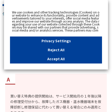
緊急時
We use cookies and other tracking technologies (Cookies) on o
個人のお客さま
ur website to enhance its functionality, provide content and ad
vertisements tailored to your interests, offer social media featur
es and improve our website through access analysis. The data r
[ トップへ戻る ]
egarding your use of our website collected through these Cook
ies may be shared with our partners that provide advertising, s
ocial media and/or analytics services. These partners may com
カテゴリー表示
bine the data shared by us with other data that you have provi
ded to them or that they have collected from your use of their s
No : 8889
更新日時 : 2026/01/21 16:07
ervices or other websites to analyse and optimise advertisemen
Privacy Settings
ts delivered to you by businesses other than us on the internet.
If you wish to reject the use of all Cookies except for Strictly Nec
essary Cookies, please click "Reject All". If you agree to the use
Reject All
of all Cookies, please click "Accept All". To select your preferen
「ガス機器スペシャルサポート」の買い替え特典
ces for each purpose, please click
"Privacy Settings"
button. Yo
u can change your consent or rejection settings at any time by c
で、古くなった機器を買い替える事ができるか知
Accept All
licking the
"Privacy Settings"
button on this banner or through y
りたい。
our browser's "Settings". For more information regarding the pr
ocessing of personal information including Cookies on our web
site, please refer to the link below.
Cookies Details
Privacy Polic
y
買い替え特典の提供開始は、サービス開始月の１年後以降
の修理受付分から、故障したガス機器・温水機器端末を故
障診断し修理保証に代わって買い替える場合にのみ適用と