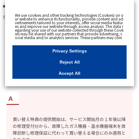
緊急時
We use cookies and other tracking technologies (Cookies) on o
個人のお客さま
ur website to enhance its functionality, provide content and ad
vertisements tailored to your interests, offer social media featur
es and improve our website through access analysis. The data r
[ トップへ戻る ]
egarding your use of our website collected through these Cook
ies may be shared with our partners that provide advertising, s
ocial media and/or analytics services. These partners may com
カテゴリー表示
bine the data shared by us with other data that you have provi
ded to them or that they have collected from your use of their s
No : 8889
更新日時 : 2026/01/21 16:07
ervices or other websites to analyse and optimise advertisemen
Privacy Settings
ts delivered to you by businesses other than us on the internet.
If you wish to reject the use of all Cookies except for Strictly Nec
essary Cookies, please click "Reject All". If you agree to the use
Reject All
of all Cookies, please click "Accept All". To select your preferen
「ガス機器スペシャルサポート」の買い替え特典
ces for each purpose, please click
"Privacy Settings"
button. Yo
u can change your consent or rejection settings at any time by c
で、古くなった機器を買い替える事ができるか知
Accept All
licking the
"Privacy Settings"
button on this banner or through y
our browser's "Settings". For more information regarding the pr
りたい。
ocessing of personal information including Cookies on our web
site, please refer to the link below.
Cookies Details
Privacy Polic
y
買い替え特典の提供開始は、サービス開始月の１年後以降
の修理受付分から、故障したガス機器・温水機器端末を故
障診断し修理保証に代わって買い替える場合にのみ適用と