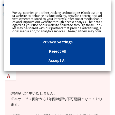
緊急時
We use cookies and other tracking technologies (Cookies) on o
個人のお客さま
ur website to enhance its functionality, provide content and ad
vertisements tailored to your interests, offer social media featur
es and improve our website through access analysis. The data r
[ トップへ戻る ]
egarding your use of our website collected through these Cook
ies may be shared with our partners that provide advertising, s
ocial media and/or analytics services. These partners may com
カテゴリー表示
bine the data shared by us with other data that you have provi
ded to them or that they have collected from your use of their s
No : 8891
更新日時 : 2026/01/21 17:10
ervices or other websites to analyse and optimise advertisemen
Privacy Settings
ts delivered to you by businesses other than us on the internet.
If you wish to reject the use of all Cookies except for Strictly Nec
essary Cookies, please click "Reject All". If you agree to the use
Reject All
of all Cookies, please click "Accept All". To select your preferen
「ガス機器スペシャルサポート」を解約した場
ces for each purpose, please click
"Privacy Settings"
button. Yo
u can change your consent or rejection settings at any time by c
合、違約金は発生するか知りたい。
Accept All
licking the
"Privacy Settings"
button on this banner or through y
our browser's "Settings". For more information regarding the pr
ocessing of personal information including Cookies on our web
site, please refer to the link below.
Cookies Details
Privacy Polic
y
違約金は発生いたしません。
※本サービス開始から1年間は解約不可期間となっており
ます。