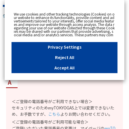
緊急時
We use cookies and other tracking technologies (Cookies) on o
個人のお客さま
ur website to enhance its functionality, provide content and ad
vertisements tailored to your interests, offer social media featur
es and improve our website through access analysis. The data r
[ トップへ戻る ]
egarding your use of our website collected through these Cook
ies may be shared with our partners that provide advertising, s
ocial media and/or analytics services. These partners may com
カテゴリー表示
bine the data shared by us with other data that you have provi
ded to them or that they have collected from your use of their s
No : 8912
更新日時 : 2026/03/16 18:15
ervices or other websites to analyse and optimise advertisemen
Privacy Settings
ts delivered to you by businesses other than us on the internet.
If you wish to reject the use of all Cookies except for Strictly Nec
essary Cookies, please click "Reject All". If you agree to the use
Reject All
of all Cookies, please click "Accept All". To select your preferen
myTOKYOGASの電話番号を変更したい。
ces for each purpose, please click
"Privacy Settings"
button. Yo
u can change your consent or rejection settings at any time by c
Accept All
licking the
"Privacy Settings"
button on this banner or through y
our browser's "Settings". For more information regarding the pr
ocessing of personal information including Cookies on our web
site, please refer to the link below.
Cookies Details
Privacy Polic
y
＜ご登録の電話番号がご利用できない場合＞
セキュリティのためmyTOKYOGAS上では変更できないた
め、お手数ですが、
こちら
よりお問い合わせください。
＜ご登録の電話番号がご利用可能な場合＞
ご登録いただいた電話番号の変更は、マイページの
myTO