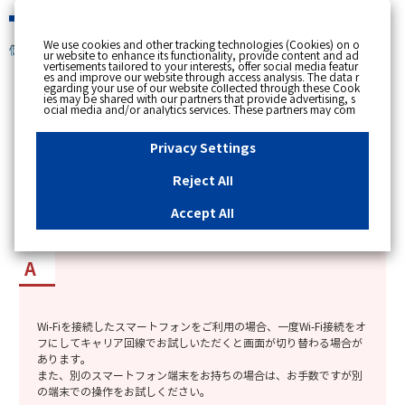
緊急時
We use cookies and other tracking technologies (Cookies) on o
個人のお客さま
ur website to enhance its functionality, provide content and ad
vertisements tailored to your interests, offer social media featur
es and improve our website through access analysis. The data r
[ トップへ戻る ]
egarding your use of our website collected through these Cook
ies may be shared with our partners that provide advertising, s
ocial media and/or analytics services. These partners may com
カテゴリー表示
bine the data shared by us with other data that you have provi
ded to them or that they have collected from your use of their s
No : 8914
更新日時 : 2026/03/16 18:19
ervices or other websites to analyse and optimise advertisemen
Privacy Settings
ts delivered to you by businesses other than us on the internet.
If you wish to reject the use of all Cookies except for Strictly Nec
essary Cookies, please click "Reject All". If you agree to the use
Reject All
of all Cookies, please click "Accept All". To select your preferen
myTOKYOGASの電話認証で、画面が切り替わら
ces for each purpose, please click
"Privacy Settings"
button. Yo
u can change your consent or rejection settings at any time by c
ない時の対応方法を知りたい。
Accept All
licking the
"Privacy Settings"
button on this banner or through y
our browser's "Settings". For more information regarding the pr
ocessing of personal information including Cookies on our web
site, please refer to the link below.
Cookies Details
Privacy Polic
y
Wi-Fiを接続したスマートフォンをご利用の場合、一度Wi-Fi接続をオ
フにしてキャリア回線でお試しいただくと画面が切り替わる場合が
あります。
また、別のスマートフォン端末をお持ちの場合は、お手数ですが別
の端末での操作をお試しください。