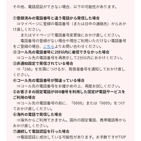
その他、電話認証ができない場合、以下の可能性があります。
①登録済みの電話番号と違う電話から発信した場合
⇒マイページに登録の電話番号（または日中の連絡先）からおか
け直しください。
またはマイページで電話番号変更後におかけ直しください。
電話番号の登録がない場合や現在ご利用いただけない電話番号
をご登録の場合、
こちら
よりお問い合わせください。
②コール先の電話番号に2分以内に着信できなかった場合
⇒コール先の電話番号を再表示して2分以内におかけください。
③非通知設定で発信されている場合
⇒「186」を先頭につけるか、発信者番号を通知しておかけ直し
ください。
④コール先の電話番号が間違っている場合
⇒コール先の電話番号をお確かめの上、再度お試しください。
⑤お客さまの固定電話が050番号を利用した固定IP電話サービスを
ご利用の場合
⇒コール先の電話番号の前に、「0000」または「0009」をつけ
ておかけ直しください。
⑥海外の電話で発信した場合
⇒海外からご利用できません。国内の固定電話、携帯電話等から
おかけ直しください。
⑦連続して電話認証を行った場合
⇒電話認証に成功している可能性があります。お手数ですがTOP