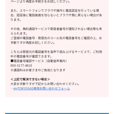
ページより再度お手続きをお試しください。
また、スマートフォンでブラウザ操作と電話認証を行っている場
合、認証後に電話画面を切らないとブラウザ側に戻らない場合があ
ります。
その他、
無料通話サービス
で発信者番号が通知されない場合等も考
えられます。
ご登録の電話番号・発信先のコール先の電話番号をご確認の上、お
手数ですが再度お試しください。
こちらは発信元の電話番号を音声で読み上げるサービスで、ご利用
中の電話番号が確認できます。
■電話番号確認サービス（自動音声案内）
050-3177-4010
※通話料はお客さまのご負担となります
＜上記で解決できない場合＞
大変お手数ですが下記からお問い合わせください。
・
myTOKYOGAS専用お問い合わせフォーム