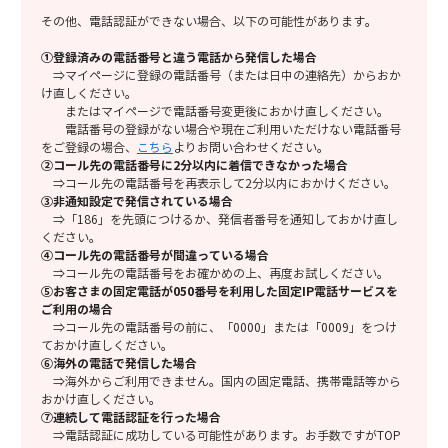
その他、電話認証ができない場合、以下の可能性があります。
①登録済みの電話番号と違う電話から発信した場合
⇒マイページに登録の電話番号（または日中の連絡先）からおか
け直しください。
またはマイページで電話番号変更後におかけ直しください。
電話番号の登録がない場合や現在ご利用いただけない電話番号
をご登録の場合、
こちら
よりお問い合わせください。
②コール先の電話番号に2分以内に着信できなかった場合
⇒コール先の電話番号を再表示して2分以内におかけください。
③非通知設定で発信されている場合
⇒「186」を先頭につけるか、発信者番号を通知しておかけ直し
ください。
④コール先の電話番号が間違っている場合
⇒コール先の電話番号をお確かめの上、再度お試しください。
⑤お客さまの固定電話が050番号を利用した固定IP電話サービスを
ご利用の場合
⇒コール先の電話番号の前に、「0000」または「0009」をつけ
ておかけ直しください。
⑥海外の電話で発信した場合
⇒海外からご利用できません。国内の固定電話、携帯電話等から
おかけ直しください。
⑦連続して電話認証を行った場合
⇒電話認証に成功している可能性があります。お手数ですがTOP