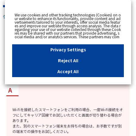
緊急時
We use cookies and other tracking technologies (Cookies) on o
個人のお客さま
ur website to enhance its functionality, provide content and ad
vertisements tailored to your interests, offer social media featur
es and improve our website through access analysis. The data r
[ トップへ戻る ]
egarding your use of our website collected through these Cook
ies may be shared with our partners that provide advertising, s
ocial media and/or analytics services. These partners may com
カテゴリー表示
bine the data shared by us with other data that you have provi
ded to them or that they have collected from your use of their s
No : 8914
更新日時 : 2026/03/16 18:19
ervices or other websites to analyse and optimise advertisemen
Privacy Settings
ts delivered to you by businesses other than us on the internet.
If you wish to reject the use of all Cookies except for Strictly Nec
essary Cookies, please click "Reject All". If you agree to the use
Reject All
of all Cookies, please click "Accept All". To select your preferen
myTOKYOGASの電話認証で、画面が切り替わら
ces for each purpose, please click
"Privacy Settings"
button. Yo
u can change your consent or rejection settings at any time by c
ない時の対応方法を知りたい。
Accept All
licking the
"Privacy Settings"
button on this banner or through y
our browser's "Settings". For more information regarding the pr
ocessing of personal information including Cookies on our web
site, please refer to the link below.
Cookies Details
Privacy Polic
y
Wi-Fiを接続したスマートフォンをご利用の場合、一度Wi-Fi接続をオ
フにしてキャリア回線でお試しいただくと画面が切り替わる場合が
あります。
また、別のスマートフォン端末をお持ちの場合は、お手数ですが別
の端末での操作をお試しください。