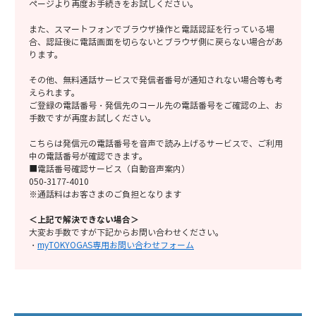
ページより再度お手続きをお試しください。
また、スマートフォンでブラウザ操作と電話認証を行っている場
合、認証後に電話画面を切らないとブラウザ側に戻らない場合があ
ります。
その他、
無料通話サービス
で発信者番号が通知されない場合等も考
えられます。
ご登録の電話番号・発信先のコール先の電話番号をご確認の上、お
手数ですが再度お試しください。
こちらは発信元の電話番号を音声で読み上げるサービスで、ご利用
中の電話番号が確認できます。
■電話番号確認サービス（自動音声案内）
050-3177-4010
※通話料はお客さまのご負担となります
＜上記で解決できない場合＞
大変お手数ですが下記からお問い合わせください。
・
myTOKYOGAS専用お問い合わせフォーム