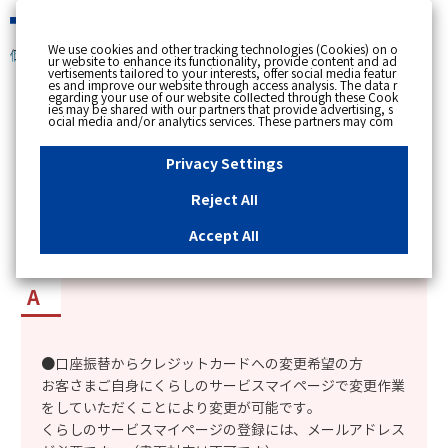
緊急時
We use cookies and other tracking technologies (Cookies) on o
個人のお客さま
ur website to enhance its functionality, provide content and ad
vertisements tailored to your interests, offer social media featur
es and improve our website through access analysis. The data r
[ トップへ戻る ]
egarding your use of our website collected through these Cook
ies may be shared with our partners that provide advertising, s
ocial media and/or analytics services. These partners may com
カテゴリー表示
bine the data shared by us with other data that you have provi
ded to them or that they have collected from your use of their s
No : 9427
更新日時 : 2026/01/21 16:46
ervices or other websites to analyse and optimise advertisemen
Privacy Settings
ts delivered to you by businesses other than us on the internet.
If you wish to reject the use of all Cookies except for Strictly Nec
essary Cookies, please click "Reject All". If you agree to the use
Reject All
of all Cookies, please click "Accept All". To select your preferen
「ガス機器スペシャルサポート」の単独払いにお
ces for each purpose, please click
"Privacy Settings"
button. Yo
u can change your consent or rejection settings at any time by c
いて、支払い方法を変更できるか知りたい。
Accept All
licking the
"Privacy Settings"
button on this banner or through y
our browser's "Settings". For more information regarding the pr
ocessing of personal information including Cookies on our web
site, please refer to the link below.
Cookies Details
Privacy Polic
y
●口座振替からクレジットカードへの変更希望の方
お客さまご自身にくらしのサービスマイページで変更作業
をしていただくことにより変更が可能です。
くらしのサービスマイページの登録には、メールアドレス