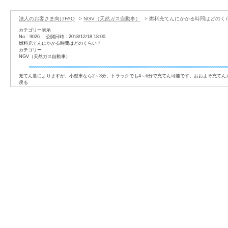
法人のお客さま向けFAQ
>
NGV（天然ガス自動車）
>
燃料充てんにかかる時間はどのく
カテゴリー表示
No : 9026
公開日時 : 2018/12/18 18:00
燃料充てんにかかる時間はどのくらい？
カテゴリー：
NGV（天然ガス自動車）
充てん量によりますが、小型車なら2～3分、トラックでも4～6分で充てん可能です。おおよそ充てんガス
戻る