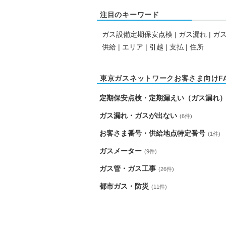
注目のキーワード
ガス設備定期保安点検
|
ガス漏れ
|
ガ
供給
|
エリア
|
引越
|
支払
|
住所
東京ガスネットワークお客さま向けF
定期保安点検・定期漏えい（ガス漏れ
ガス漏れ・ガスが出ない
(6件)
お客さま番号・供給地点特定番号
(1件)
ガスメーター
(9件)
ガス管・ガス工事
(26件)
都市ガス・防災
(11件)