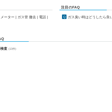
注目のFAQ
スメーター
|
ガス管 撤去
|
電話
|
ガス臭い時はどうしたら良
AQ
）検査
(13件)