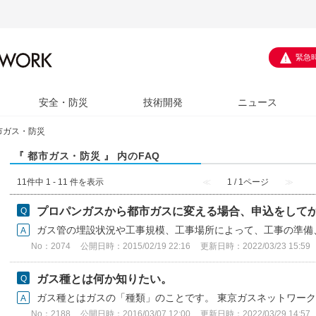
緊急
安全・防災
技術開発
ニュース
市ガス・防災
『 都市ガス・防災 』 内のFAQ
11件中 1 - 11 件を表示
≪
1 / 1ページ
≫
プロパンガスから都市ガスに変える場合、申込をして
ガス管の埋設状況や工事規模、工事場所によって、工事の準備、
No：2074
公開日時：2015/02/19 22:16
更新日時：2022/03/23 15:59
ガス種とは何か知りたい。
ガス種とはガスの「種類」のことです。 東京ガスネットワークでは
No：2188
公開日時：2016/03/07 12:00
更新日時：2022/03/29 14:57