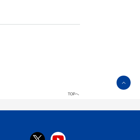
ペ
ー
TOPへ
ジ
ト
ッ
プ
へ