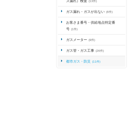
ス漏れ）検査
(13件)
ガス漏れ・ガスが出ない
(6件)
お客さま番号・供給地点特定番
号
(1件)
ガスメーター
(9件)
ガス管・ガス工事
(26件)
都市ガス・防災
(11件)