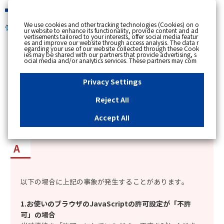
緊急時
We use cookies and other tracking technologies (Cookies) on o
個人のお客さま
ur website to enhance its functionality, provide content and ad
vertisements tailored to your interests, offer social media featur
es and improve our website through access analysis. The data r
[ トップへ戻る ]
egarding your use of our website collected through these Cook
ies may be shared with our partners that provide advertising, s
ocial media and/or analytics services. These partners may com
カテゴリー表示
bine the data shared by us with other data that you have provi
ded to them or that they have collected from your use of their s
No : 13582
公開日時 : 2023/12/01 10:45
ervices or other websites to analyse and optimise advertisemen
Privacy Settings
ts delivered to you by businesses other than us on the internet.
If you wish to reject the use of all Cookies except for Strictly Nec
essary Cookies, please click "Reject All". If you agree to the use
Reject All
of all Cookies, please click "Accept All". To select your preferen
myTOKYOGASにアクセスすると真っ白なページ
ces for each purpose, please click
"Privacy Settings"
button. Yo
u can change your consent or rejection settings at any time by c
になる場合の対応方法を知りたい。
Accept All
licking the
"Privacy Settings"
button on this banner or through y
our browser's "Settings". For more information regarding the pr
ocessing of personal information including Cookies on our web
site, please refer to the link below.
Cookies Details
Privacy Polic
y
以下の場合に上記の事象が発生することがあります。
1.お使いのブラウザのJavaScriptの許可設定が「不許
可」の場合