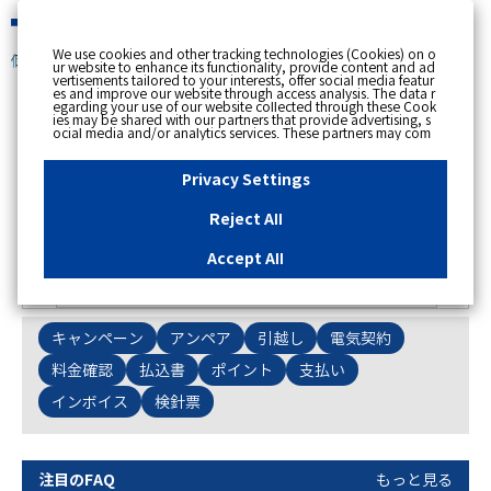
緊急時
We use cookies and other tracking technologies (Cookies) on o
個人のお客さま
ur website to enhance its functionality, provide content and ad
vertisements tailored to your interests, offer social media featur
es and improve our website through access analysis. The data r
egarding your use of our website collected through these Cook
ies may be shared with our partners that provide advertising, s
注目のFAQ
カテゴリー
キーワード
ocial media and/or analytics services. These partners may com
bine the data shared by us with other data that you have provi
ded to them or that they have collected from your use of their s
ervices or other websites to analyse and optimise advertisemen
Privacy Settings
ts delivered to you by businesses other than us on the internet.
If you wish to reject the use of all Cookies except for Strictly Nec
essary Cookies, please click "Reject All". If you agree to the use
スペースで区切って複数語検索が可能です。
Reject All
of all Cookies, please click "Accept All". To select your preferen
例：電気 料金 支払状況
ces for each purpose, please click
"Privacy Settings"
button. Yo
u can change your consent or rejection settings at any time by c
Accept All
licking the
"Privacy Settings"
button on this banner or through y
our browser's "Settings". For more information regarding the pr
ocessing of personal information including Cookies on our web
site, please refer to the link below.
Cookies Details
Privacy Polic
y
キャンペーン
アンペア
引越し
電気契約
料金確認
払込書
ポイント
支払い
インボイス
検針票
注目のFAQ
もっと見る