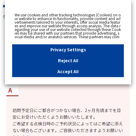
緊急時
We use cookies and other tracking technologies (Cookies) on o
個人のお客さま
ur website to enhance its functionality, provide content and ad
vertisements tailored to your interests, offer social media featur
es and improve our website through access analysis. The data r
[ トップへ戻る ]
egarding your use of our website collected through these Cook
ies may be shared with our partners that provide advertising, s
ocial media and/or analytics services. These partners may com
カテゴリー表示
bine the data shared by us with other data that you have provi
ded to them or that they have collected from your use of their s
No : 2140
更新日時 : 2025/11/20 18:37
ervices or other websites to analyse and optimise advertisemen
Privacy Settings
ts delivered to you by businesses other than us on the internet.
If you wish to reject the use of all Cookies except for Strictly Nec
essary Cookies, please click "Reject All". If you agree to the use
Reject All
of all Cookies, please click "Accept All". To select your preferen
「ガス設備定期保安点検」はいつまでに点検しな
ces for each purpose, please click
"Privacy Settings"
button. Yo
u can change your consent or rejection settings at any time by c
いといけないのか知りたい。
Accept All
licking the
"Privacy Settings"
button on this banner or through y
our browser's "Settings". For more information regarding the pr
ocessing of personal information including Cookies on our web
site, please refer to the link below.
Cookies Details
Privacy Polic
y
訪問予定日にご都合がつかない場合、2ヶ月先頃までを目
安にお受けいただくようお願いいたします。
ご希望する点検日時のご予約状況によってはご希望に添え
ない場合もございます。ご容赦いただきますようお願いい