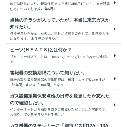
改正消防法により、新築住宅では平成18年6月1日から、また既築
住宅についても平成23年6月1日...
点検のチラシが入っていたが、本当に東京ガスか
知りたい。
点検チラシを投函したのは、当社が点検を委託している点検会社
になります。 お手元のチラシが...
ヒーツ(ＨＥＡＴＳ)とは何か？
「ヒーツ＝HEATS」とは、Housing Heating Total Systemの略称
で、...
警報器の交換期限について知りたい。
弊社の取り扱う警報器の交換期限は、機種によって違いますが
「5年間」または「10年間」となっ...
ガス設備定期保安点検の日時を変更したか忘れた
ので確認したい。
インターネットから訪問日時をご確認いただくことが可能です。
お配りしているチラシをお手元にご...
ガス機器のステッカーに「都市ガス用12A・13A