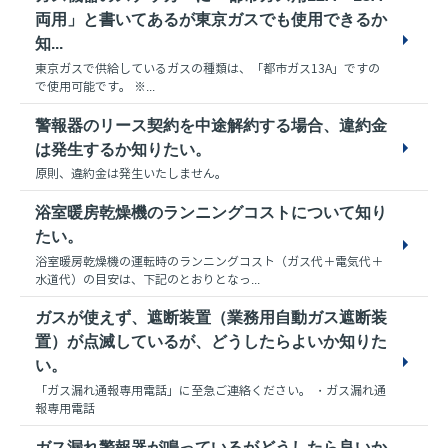
両用」と書いてあるが東京ガスでも使用できるか
知...
東京ガスで供給しているガスの種類は、「都市ガス13A」ですの
で使用可能です。 ※...
警報器のリース契約を中途解約する場合、違約金
は発生するか知りたい。
原則、違約金は発生いたしません。
浴室暖房乾燥機のランニングコストについて知り
たい。
浴室暖房乾燥機の運転時のランニングコスト（ガス代＋電気代＋
水道代）の目安は、下記のとおりとなっ...
ガスが使えず、遮断装置（業務用自動ガス遮断装
置）が点滅しているが、どうしたらよいか知りた
い。
「ガス漏れ通報専用電話」に至急ご連絡ください。 ・ガス漏れ通
報専用電話
ガス漏れ警報器が鳴っているがどうしたら良いか