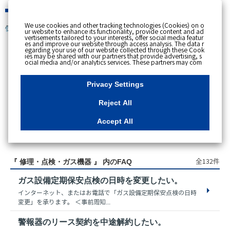
緊急時
We use cookies and other tracking technologies (Cookies) on o
個人のお客さま
ur website to enhance its functionality, provide content and ad
vertisements tailored to your interests, offer social media featur
es and improve our website through access analysis. The data r
egarding your use of our website collected through these Cook
ies may be shared with our partners that provide advertising, s
スペースで区切って複数語検索が可能です。
ocial media and/or analytics services. These partners may com
例：電気 料金 支払状況
bine the data shared by us with other data that you have provi
ded to them or that they have collected from your use of their s
ervices or other websites to analyse and optimise advertisemen
Privacy Settings
ts delivered to you by businesses other than us on the internet.
If you wish to reject the use of all Cookies except for Strictly Nec
essary Cookies, please click "Reject All". If you agree to the use
Reject All
of all Cookies, please click "Accept All". To select your preferen
ces for each purpose, please click
"Privacy Settings"
button. Yo
u can change your consent or rejection settings at any time by c
Accept All
licking the
"Privacy Settings"
button on this banner or through y
our browser's "Settings". For more information regarding the pr
アクセス数順
ocessing of personal information including Cookies on our web
site, please refer to the link below.
Cookies Details
Privacy Polic
y
全132件
『 修理・点検・ガス機器 』 内のFAQ
ガス設備定期保安点検の日時を変更したい。
インターネット、またはお電話で「ガス設備定期保安点検の日時
変更」を承ります。 ＜事前周知...
警報器のリース契約を中途解約したい。