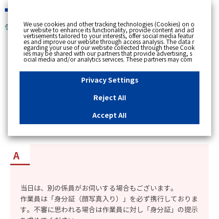
緊急時
We use cookies and other tracking technologies (Cookies) on o
個人のお客さま
ur website to enhance its functionality, provide content and ad
vertisements tailored to your interests, offer social media featur
es and improve our website through access analysis. The data r
[ トップへ戻る ]
egarding your use of our website collected through these Cook
ies may be shared with our partners that provide advertising, s
ocial media and/or analytics services. These partners may com
カテゴリー表示
bine the data shared by us with other data that you have provi
ded to them or that they have collected from your use of their s
No : 3260
公開日時 : 2022/04/01 00:00
ervices or other websites to analyse and optimise advertisemen
Privacy Settings
ts delivered to you by businesses other than us on the internet.
If you wish to reject the use of all Cookies except for Strictly Nec
essary Cookies, please click "Reject All". If you agree to the use
Reject All
of all Cookies, please click "Accept All". To select your preferen
「定期保安点検・定期漏えい（ガス漏れ）検査」
ces for each purpose, please click
"Privacy Settings"
button. Yo
u can change your consent or rejection settings at any time by c
はご案内チラシに書いてある担当係員が来るの
Accept All
licking the
"Privacy Settings"
button on this banner or through y
か。
our browser's "Settings". For more information regarding the pr
ocessing of personal information including Cookies on our web
site, please refer to the link below.
Cookies Details
Privacy Polic
y
当日は、別の係員がお伺いする場合もございます。
作業員は「身分証（顔写真入り）」を必ず携行しておりま
す。不審に思われる場合は作業員に対し「身分証」の提示