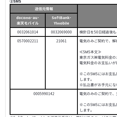
②SMS
送信元情報
docomo･au･
SoftBank･
楽天モバイル
Y!mobile
0032061014
0032069000
検針日を50日経過後
0570002211
21061
電気のみご契約で、解
≪SMS本文≫
東京ガス㈱電気料金の
電気料金のお支払いが
※このSMSにはお支
します。
※払込書がお手元にな
0005990142
電気のみのご契約で、
※このSMSにはお支
します。