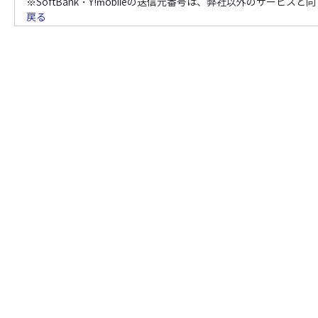
※SoftBank・Y!mobileの送信元番号は、弊社以外のサー
戻る