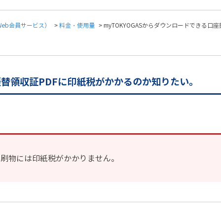
（Web会員サービス）
>
料金・使用量
>
myTOKYOGASからダウンロードできる口
座振替領収証PDFに印紙税がかかるのか知りたい。
印刷物には印紙税がかかりません。