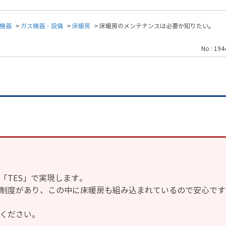
機器
>
ガス機器・設備
>
床暖房
>
床暖房のメンテナンスは必要か知りたい。
No : 194
。
「TES」で実現します。
約制度があり、この中に床暖房も組み込まれているので安心です
覧ください。