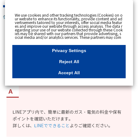
緊急時
We use cookies and other tracking technologies (Cookies) on o
個人のお客さま
ur website to enhance its functionality, provide content and ad
vertisements tailored to your interests, offer social media featur
es and improve our website through access analysis. The data r
[ トップへ戻る ]
egarding your use of our website collected through these Cook
ies may be shared with our partners that provide advertising, s
ocial media and/or analytics services. These partners may com
カテゴリー表示
bine the data shared by us with other data that you have provi
ded to them or that they have collected from your use of their s
No : 11111
更新日時 : 2023/12/07 12:31
ervices or other websites to analyse and optimise advertisemen
Privacy Settings
ts delivered to you by businesses other than us on the internet.
If you wish to reject the use of all Cookies except for Strictly Nec
essary Cookies, please click "Reject All". If you agree to the use
Reject All
of all Cookies, please click "Accept All". To select your preferen
myTOKYOGASとLINEを連携すると何ができる
ces for each purpose, please click
"Privacy Settings"
button. Yo
u can change your consent or rejection settings at any time by c
のか。
Accept All
licking the
"Privacy Settings"
button on this banner or through y
our browser's "Settings". For more information regarding the pr
ocessing of personal information including Cookies on our web
site, please refer to the link below.
Cookies Details
Privacy Polic
y
LINEアプリ内で、簡単に最新のガス・電気の料金や保有
ポイントを確認いただけます。
詳しくは、
LINEでできること
よりご確認ください。