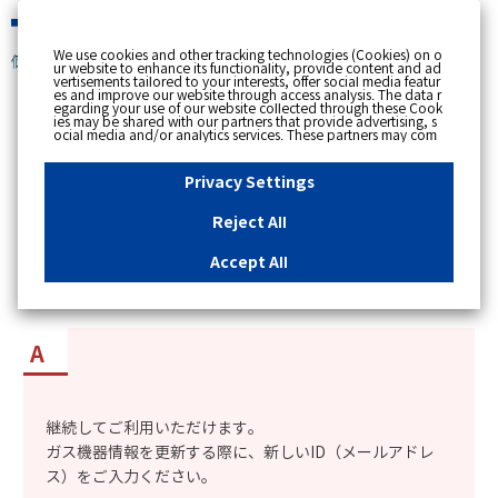
緊急時
We use cookies and other tracking technologies (Cookies) on o
個人のお客さま
ur website to enhance its functionality, provide content and ad
vertisements tailored to your interests, offer social media featur
es and improve our website through access analysis. The data r
[ トップへ戻る ]
egarding your use of our website collected through these Cook
ies may be shared with our partners that provide advertising, s
ocial media and/or analytics services. These partners may com
カテゴリー表示
bine the data shared by us with other data that you have provi
ded to them or that they have collected from your use of their s
No : 12125
更新日時 : 2018/03/20 16:51
ervices or other websites to analyse and optimise advertisemen
Privacy Settings
ts delivered to you by businesses other than us on the internet.
If you wish to reject the use of all Cookies except for Strictly Nec
essary Cookies, please click "Reject All". If you agree to the use
Reject All
of all Cookies, please click "Accept All". To select your preferen
「トリセツ」アプリを使用しているが、myTOK
ces for each purpose, please click
"Privacy Settings"
button. Yo
u can change your consent or rejection settings at any time by c
YOGASのID（メールアドレス）を変更したらど
Accept All
licking the
"Privacy Settings"
button on this banner or through y
うなるのか知りたい。
our browser's "Settings". For more information regarding the pr
ocessing of personal information including Cookies on our web
site, please refer to the link below.
Cookies Details
Privacy Polic
y
継続してご利用いただけます。
ガス機器情報を更新する際に、新しいID（メールアドレ
ス）をご入力ください。