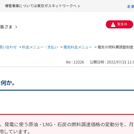
導管事業については東京ガスネットワークへ
緊急時
客さま
問い合わせ
>
料金メニュー・支払い
>
電気料金メニュー
>
電気の燃料費調整制度
No : 12226
公開日時 : 2022/07/21 11:
は何か。
は、発電に使う原油・LNG・石炭の燃料調達価格の変動分を、
用しています。