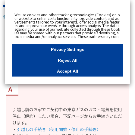
緊急時
We use cookies and other tracking technologies (Cookies) on o
個人のお客さま
ur website to enhance its functionality, provide content and ad
vertisements tailored to your interests, offer social media featur
es and improve our website through access analysis. The data r
[ トップへ戻る ]
egarding your use of our website collected through these Cook
ies may be shared with our partners that provide advertising, s
ocial media and/or analytics services. These partners may com
カテゴリー表示
bine the data shared by us with other data that you have provi
ded to them or that they have collected from your use of their s
No : 12412
更新日時 : 2025/02/28 10:40
ervices or other websites to analyse and optimise advertisemen
Privacy Settings
ts delivered to you by businesses other than us on the internet.
If you wish to reject the use of all Cookies except for Strictly Nec
essary Cookies, please click "Reject All". If you agree to the use
Reject All
of all Cookies, please click "Accept All". To select your preferen
引越し前の家のガス・電気を使用停止（解約）し
ces for each purpose, please click
"Privacy Settings"
button. Yo
u can change your consent or rejection settings at any time by c
たいので、手続き方法を知りたい。
Accept All
licking the
"Privacy Settings"
button on this banner or through y
our browser's "Settings". For more information regarding the pr
ocessing of personal information including Cookies on our web
site, please refer to the link below.
Cookies Details
Privacy Polic
y
引越し前のお家でご契約中の東京ガスのガス・電気を使用
停止（解約）したい場合、下記ページからお手続きいただ
けます。
・
引越しの手続き（使用開始・停止の手続き）