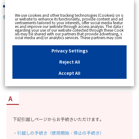
緊急時
We use cookies and other tracking technologies (Cookies) on o
個人のお客さま
ur website to enhance its functionality, provide content and ad
vertisements tailored to your interests, offer social media featur
es and improve our website through access analysis. The data r
[ トップへ戻る ]
egarding your use of our website collected through these Cook
ies may be shared with our partners that provide advertising, s
ocial media and/or analytics services. These partners may com
カテゴリー表示
bine the data shared by us with other data that you have provi
ded to them or that they have collected from your use of their s
No : 12413
公開日時 : 2024/12/26 13:00
ervices or other websites to analyse and optimise advertisemen
Privacy Settings
ts delivered to you by businesses other than us on the internet.
If you wish to reject the use of all Cookies except for Strictly Nec
essary Cookies, please click "Reject All". If you agree to the use
Reject All
of all Cookies, please click "Accept All". To select your preferen
引越しは伴わないが、使用中のガス・電気を使用
ces for each purpose, please click
"Privacy Settings"
button. Yo
u can change your consent or rejection settings at any time by c
停止（解約）したいので、手続き方法を知りた
Accept All
licking the
"Privacy Settings"
button on this banner or through y
い。
our browser's "Settings". For more information regarding the pr
ocessing of personal information including Cookies on our web
site, please refer to the link below.
Cookies Details
Privacy Polic
y
下記引越しページからお手続きいただけます。
・
引越しの手続き（使用開始・停止の手続き）