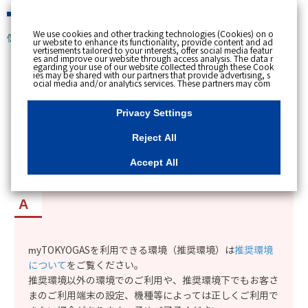
緊急時
We use cookies and other tracking technologies (Cookies) on o
個人のお客さま
ur website to enhance its functionality, provide content and ad
vertisements tailored to your interests, offer social media featur
es and improve our website through access analysis. The data r
[ トップへ戻る ]
egarding your use of our website collected through these Cook
ies may be shared with our partners that provide advertising, s
ocial media and/or analytics services. These partners may com
カテゴリー表示
bine the data shared by us with other data that you have provi
ded to them or that they have collected from your use of their s
No : 13786
公開日時 : 2024/03/05 09:12
ervices or other websites to analyse and optimise advertisemen
Privacy Settings
ts delivered to you by businesses other than us on the internet.
If you wish to reject the use of all Cookies except for Strictly Nec
essary Cookies, please click "Reject All". If you agree to the use
Reject All
of all Cookies, please click "Accept All". To select your preferen
myTOKYOGASを利用できる環境（推奨環境）を
ces for each purpose, please click
"Privacy Settings"
button. Yo
u can change your consent or rejection settings at any time by c
知りたい。
Accept All
licking the
"Privacy Settings"
button on this banner or through y
our browser's "Settings". For more information regarding the pr
ocessing of personal information including Cookies on our web
site, please refer to the link below.
Cookies Details
Privacy Polic
y
myTOKYOGASを利用できる環境（推奨環境）は
推奨環境
について
をご覧ください。
推奨環境以外の環境でのご利用や、推奨環境下でもお客さ
まのご利用端末の設定、機種等によっては正しくご利用で