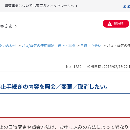
導管事業については東京ガスネットワークへ
緊急時
客さま
問い合わせ
>
ガス/電気の使用開始・停止・再開
>
日時・立会い
>
ガス・電気の
No : 1852
公開日時 : 2015/02/19 22:
停止手続きの内容を照会／変更／取消したい。
止の日時変更や照会方法は、お申し込みの方法によって異なり