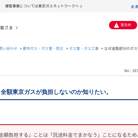
導管事業については東京ガスネットワークへ
緊急時
客さま
問い合わせ
>
都市ガス・ガス管・防災
>
ガス管・ガス工事
>
なぜ道路部分のガス
No : 20
、全額東京ガスが負担しないのか知りたい。
全額負担する」ことは「託送料金でまかなう」ことになるため