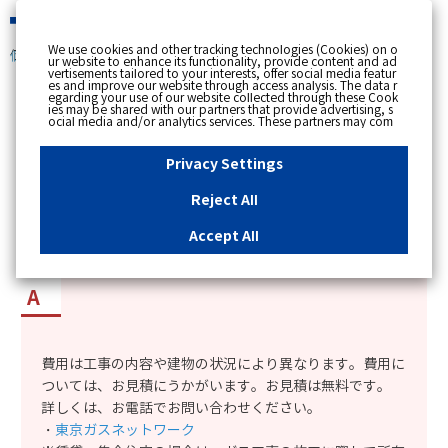
緊急時
We use cookies and other tracking technologies (Cookies) on o
個人のお客さま
ur website to enhance its functionality, provide content and ad
vertisements tailored to your interests, offer social media featur
es and improve our website through access analysis. The data r
[ トップへ戻る ]
egarding your use of our website collected through these Cook
ies may be shared with our partners that provide advertising, s
ocial media and/or analytics services. These partners may com
カテゴリー表示
bine the data shared by us with other data that you have provi
ded to them or that they have collected from your use of their s
No : 2211
公開日時 : 2022/04/01 00:00
ervices or other websites to analyse and optimise advertisemen
Privacy Settings
ts delivered to you by businesses other than us on the internet.
If you wish to reject the use of all Cookies except for Strictly Nec
essary Cookies, please click "Reject All". If you agree to the use
Reject All
of all Cookies, please click "Accept All". To select your preferen
屋内のガス管の一部を工事したいが、費用を知り
ces for each purpose, please click
"Privacy Settings"
button. Yo
u can change your consent or rejection settings at any time by c
たい。
Accept All
licking the
"Privacy Settings"
button on this banner or through y
our browser's "Settings". For more information regarding the pr
ocessing of personal information including Cookies on our web
site, please refer to the link below.
Cookies Details
Privacy Polic
y
費用は工事の内容や建物の状況により異なります。費用に
ついては、お見積にうかがいます。お見積は無料です。
詳しくは、お電話でお問い合わせください。
・
東京ガスネットワーク