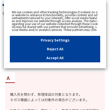
緊急時
We use cookies and other tracking technologies (Cookies) on o
個人のお客さま
ur website to enhance its functionality, provide content and ad
vertisements tailored to your interests, offer social media featur
es and improve our website through access analysis. The data r
[ トップへ戻る ]
egarding your use of our website collected through these Cook
ies may be shared with our partners that provide advertising, s
ocial media and/or analytics services. These partners may com
カテゴリー表示
bine the data shared by us with other data that you have provi
ded to them or that they have collected from your use of their s
No : 8884
更新日時 : 2026/01/06 18:27
ervices or other websites to analyse and optimise advertisemen
Privacy Settings
ts delivered to you by businesses other than us on the internet.
If you wish to reject the use of all Cookies except for Strictly Nec
essary Cookies, please click "Reject All". If you agree to the use
Reject All
of all Cookies, please click "Accept All". To select your preferen
「ガス機器スペシャルサポート」は、東京ガスグ
ces for each purpose, please click
"Privacy Settings"
button. Yo
u can change your consent or rejection settings at any time by c
ループ以外で購入したガス機器も修理保証の対象
Accept All
licking the
"Privacy Settings"
button on this banner or through y
となるか知りたい。
our browser's "Settings". For more information regarding the pr
ocessing of personal information including Cookies on our web
site, please refer to the link below.
Cookies Details
Privacy Polic
y
購入先を問わず、修理保証の対象となります。
※ガス機器によっては対象外の場合がございます。