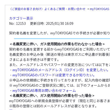
〈ご家庭のお客さま向け〉よくあるご質問・お問い合わせ
>
myTOKYOG
カテゴリー表示
No : 12153
更新日時 : 2025/01/30 16:09
契約者名義を変更したが、myTOKYOGASでの手続きが必要か知
＜名義変更に伴い、ガス使用開始の作業を行わなかった場合＞
契約者の名義を変更する前からmyTOKYOGASをご利用いただ
名義変更のお申込み後（郵送の場合は東京ガスに申込書が到着後）、
さまによるお手続きは不要です。
また、メールアドレスやパスワードの変更方法については以下を
・
myTOKYOGASのメールアドレス（ログインID）を変更したい
・
myTOKYOGASのパスワードは変更できるか知りたい。
※申込みの依頼順に手続きを行っておりますが、記入内容の確認
※ myTOKYOGASのご登録状況に関しては、以下のフォームか
・
myTOKYOGAS専用お問い合わせフォーム
＜名義変更に伴い、ガス使用開始の作業を行った場合＞
myTOKYOGASへの新規会員登録が必要です（現在と同じお客
※既存の登録とは別のメールアドレスが必要となります。