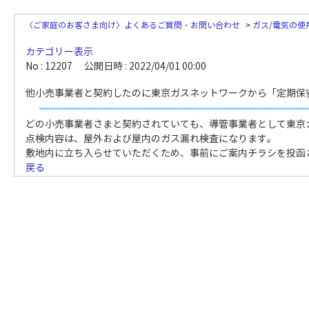
〈ご家庭のお客さま向け〉よくあるご質問・お問い合わせ
>
ガス/電気の使
カテゴリー表示
No : 12207
公開日時 : 2022/04/01 00:00
他小売事業者と契約したのに東京ガスネットワークから「定期保
どの小売事業者さまと契約されていても、導管事業者として東京
点検内容は、屋外および屋内のガス漏れ検査になります。
敷地内に立ち入らせていただくため、事前にご案内チラシを投函
戻る